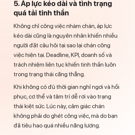
6. Thiếu sự ghi nhận và cảm
giác không được trân trọng
Con người không chỉ làm việc vì tiền, mà
còn vì cảm giác được công nhận. Khi nỗ
lực không được ghi nhận, động lực làm
việc sẽ giảm dần theo thời gian.
Nhiều người chán công việc hiện tại không
phải vì công việc khó, mà vì cảm thấy đóng
góp của mình không được đánh giá đúng.
Điều này khiến họ mất dần sự gắn bó và
nhiệt huyết.
Sự ghi nhận, dù nhỏ, cũng có vai trò rất lớn
trong việc duy trì tinh thần làm việc tích