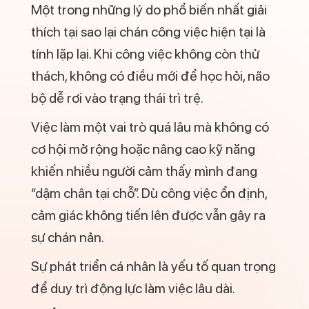
Khi không có đủ thời gian nghỉ ngơi và hồi
phục, cơ thể và tâm trí dễ rơi vào trạng
thái kiệt sức. Lúc này, cảm giác chán
không phải do ghét công việc, mà do bạn
đã tiêu hao quá nhiều năng lượng.
Nếu không được điều chỉnh kịp thời, áp
lực kéo dài có thể dẫn đến stress và
burnout.
Xem thêm:
Chán làm việc là gì?
Nguyên nhân, dấu hiệu và cách vượt
qua hiệu quả