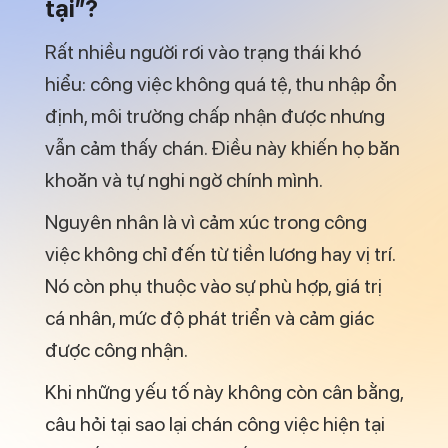
tinh thần đã thay đổi.
Một số dấu hiệu phổ biến gồm:
Làm việc theo thói quen, thiếu chủ
động
Mất hứng thú với những nhiệm vụ từng
quen thuộc
Dễ mệt mỏi, uể oải dù khối lượng công
việc không tăng
Hay trì hoãn, thiếu tập trung
Thường xuyên nghĩ đến việc nghỉ việc
hoặc đổi hướng