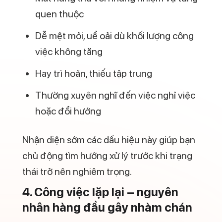
“dậm chân tại chỗ”. Dù công việc ổn định,
cảm giác không tiến lên được vẫn gây ra
sự chán nản.
Sự phát triển cá nhân là yếu tố quan trọng
để duy trì động lực làm việc lâu dài.
5. Áp lực kéo dài và tình trạng
quá tải tinh thần
Không chỉ công việc nhàm chán, áp lực
kéo dài cũng là nguyên nhân khiến nhiều
người đặt câu hỏi tại sao lại chán công
việc hiện tại. Deadline, KPI, doanh số và
trách nhiệm liên tục khiến tinh thần luôn
trong trạng thái căng thẳng.