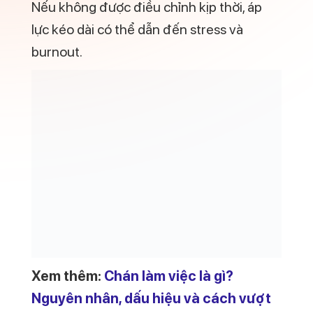
cực.
7. Môi trường làm việc ảnh
hưởng mạnh đến cảm xúc
Môi trường làm việc tiêu cực là yếu tố
quan trọng lý giải tại sao lại chán công việc
hiện tại. Các mối quan hệ căng thẳng, giao
tiếp kém hoặc văn hóa công ty không phù
hợp đều có thể gây mệt mỏi tinh thần.
Ngay cả khi công việc phù hợp, một môi
trường thiếu hỗ trợ hoặc nhiều xung đột
cũng khiến bạn khó duy trì động lực lâu
dài. Con người thường không rời bỏ công
việc, mà rời bỏ môi trường làm việc.