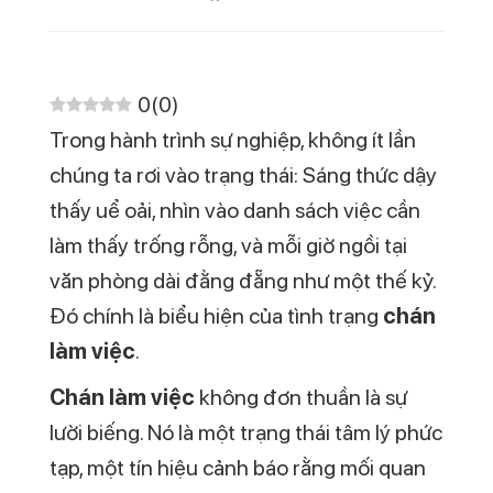
sớm và trang bị những chiến lược thực tế
nhất để vượt qua nó.
Mục lục
1. Chán công việc hiện tại là
trạng thái như thế nào?
Chán công việc hiện tại là cảm giác khi
bạn không còn thấy hứng thú, động lực
hay ý nghĩa trong công việc mình đang
làm. Dù vẫn đi làm đều đặn, hoàn thành
nhiệm vụ đúng hạn, nhưng bên trong lại là
sự mệt mỏi, trống rỗng và thiếu kết nối.