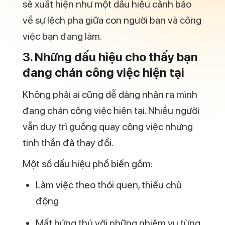
Nhận diện sớm các dấu hiệu này giúp bạn
chủ động tìm hướng xử lý trước khi trạng
thái trở nên nghiêm trọng.
4. Công việc lặp lại – nguyên
nhân hàng đầu gây nhàm chán
Một trong những lý do phổ biến nhất giải
thích tại sao lại chán công việc hiện tại là
tính lặp lại. Khi công việc không còn thử
thách, không có điều mới để học hỏi, não
bộ dễ rơi vào trạng thái trì trệ.
Việc làm một vai trò quá lâu mà không có
cơ hội mở rộng hoặc nâng cao kỹ năng
khiến nhiều người cảm thấy mình đang