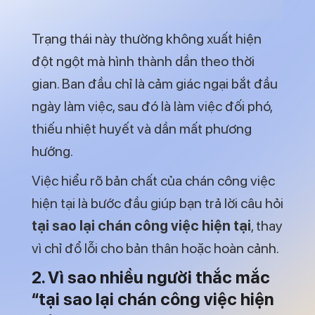
Nó còn phụ thuộc vào sự phù hợp, giá trị
cá nhân, mức độ phát triển và cảm giác
được công nhận.
Khi những yếu tố này không còn cân bằng,
câu hỏi tại sao lại chán công việc hiện tại
sẽ xuất hiện như một dấu hiệu cảnh báo
về sự lệch pha giữa con người bạn và công
việc bạn đang làm.
3. Những dấu hiệu cho thấy bạn
đang chán công việc hiện tại
Không phải ai cũng dễ dàng nhận ra mình
đang chán công việc hiện tại. Nhiều người
vẫn duy trì guồng quay công việc nhưng