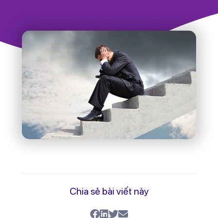
Đó chính là biểu hiện của tình trạng
chán
làm việc
.
Chán làm việc
không đơn thuần là sự
lười biếng. Nó là một trạng thái tâm lý phức
tạp, một tín hiệu cảnh báo rằng mối quan
hệ giữa bạn và công việc đang gặp trục
trặc nghiêm trọng. Nếu không được nhận
diện và xử lý kịp thời, nó sẽ dẫn đến tình
trạng
kiệt sức do nhàm chán
(Boreout)
, tàn phá sức khỏe tinh thần và
ngăn cản sự thăng tiến của bạn.
Bài viết này sẽ giúp bạn hiểu rõ bản chất
của sự chán nản, nhận diện các dấu hiệu