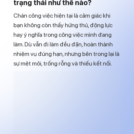
hiện tại là bước đầu giúp bạn trả lời câu hỏi
tại sao lại chán công việc hiện tại
, thay
vì chỉ đổ lỗi cho bản thân hoặc hoàn cảnh.
2. Vì sao nhiều người thắc mắc
“tại sao lại chán công việc hiện
tại”?
Rất nhiều người rơi vào trạng thái khó
hiểu: công việc không quá tệ, thu nhập ổn
định, môi trường chấp nhận được nhưng
vẫn cảm thấy chán. Điều này khiến họ băn
khoăn và tự nghi ngờ chính mình.
Nguyên nhân là vì cảm xúc trong công
việc không chỉ đến từ tiền lương hay vị trí.