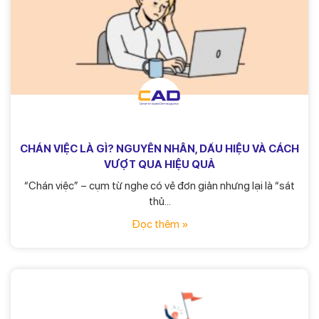
CHÁN VIỆC LÀ GÌ? NGUYÊN NHÂN, DẤU HIỆU VÀ CÁCH
VƯỢT QUA HIỆU QUẢ
“Chán việc” – cụm từ nghe có vẻ đơn giản nhưng lại là “sát
thủ...
Đọc thêm »