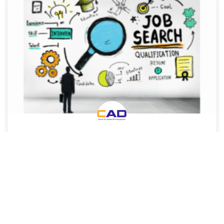
ĐIỀU HƯỚNG SỰ NGHIỆP LÀ GÌ? TOÀN BỘ KIẾN THỨC
BẠN CẦN BIẾT
Điều hướng sự nghiệp là gì? Khám phá toàn diện khái niệm,
tầm quan trọng...
Đọc thêm »