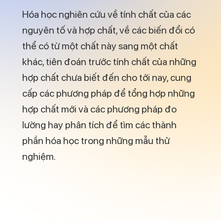
Bạn không biết để giỏi trong
ngành hóa
học
thì nên học ở đâu? Học trường đại
học hay học ở trường cao đẳng,…
Bạn hãy xem video này:
Bạn có thể tham khảo thêm video này: