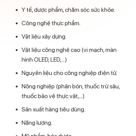
Nếu sau khi đọc xong bài viết, bạn vẫn còn
nhiều băn khoăn và chưa chắc chắn mình
có phù hợp với
ngành hóa học
hay
không, hãy tìm hiểu về công nghệ
Sinh
trắc vân tay CAD
CAD – Sinh trắc học dấu vân tay của anh
Nguyễn Hữu Trí sẽ giúp bạn: