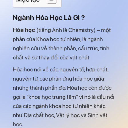
Môi trường (xử lý chất thải, khí thải,…).
Thời trang (dệt, nhuộm,…).
Cơ bản về ngành hóa học
Học Ngành Hóa Học Ở Đâu ?