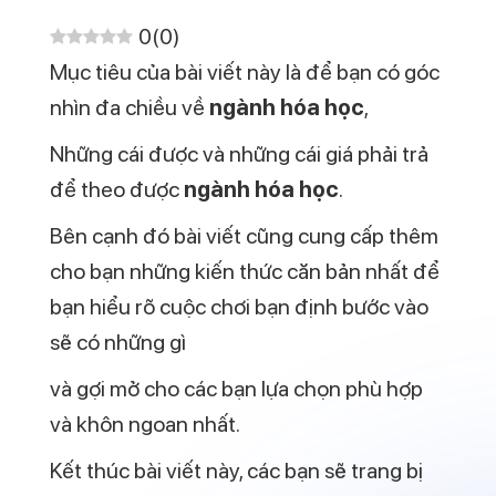
sự là gì và cách để đi tìm được đam mê.
Những Thứ Cơ Bản Về Ngành
Hóa Học
Các lĩnh vực có nhu cầu tuyển dụng
chuyên viên hóa học bao gồm: