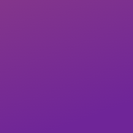
cho bản thân mình:
Hiểu
ngành hóa học
là gì trong nhiều
khía cạnh của cuộc sống
Những cái được và những cái mất
của
ngành hóa học
Những kiến thức khái quát về ngành
để bạn hiểu rõ cuộc chơi bạn định
bước vào
Xác định được bản thân mình có phù
hợp để phát triển lâu dài với
ngành
hóa học
hay không
Mục lục