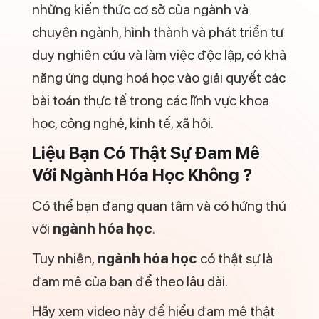
Chịu được áp lực công việc lớn.
Có trình độ ngoại ngữ;
Có khả năng hợp tác và làm việc nhóm;
Chăm chỉ, cẩn thận và coi trọng sự
chính xác;
Tư duy thông minh và tư duy logic;
Học giỏi các môn tự nhiên, đặc biệt là
môn Hóa;
Làm Sao Để Xây Dựng Con
Đường Sự Nghiệp Trong Ngành