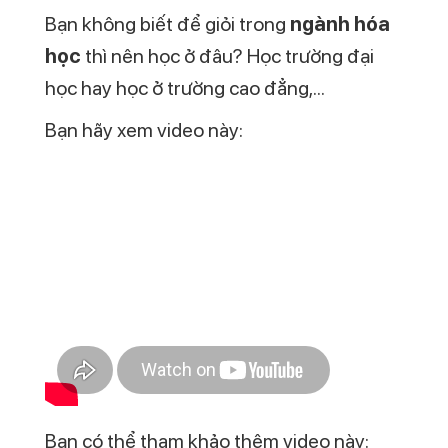
Vote sao cho CAD nhé!
Hãy là người vote sao đầu tiên cho CAD!
NHỮNG NỘI DUNG TƯƠNG TỰ
16
Th12