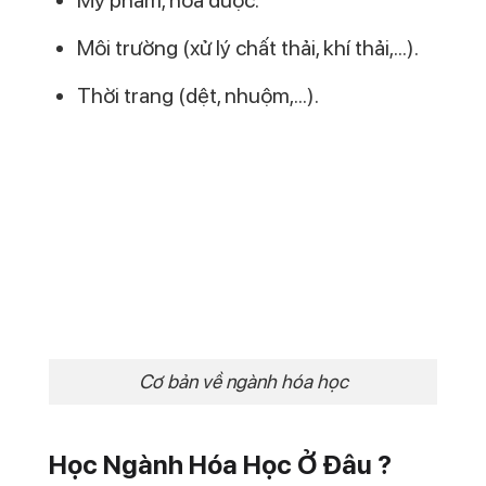
Khai phá bản thân: tìm ra được ĐIỂM
ĐẶC BIỆT của TÍNH CÁCH và TIỀM
NĂNG não bộ
Giúp các bạn KHÁM PHÁ NHANH HƠN
điểm mạnh bẩm sinh – điểm yếu cố
hữu – ƯU THẾ CẠNH TRANH trong
công việc
Tìm ra cho mình PHƯƠNG PHÁP làm
việc theo đúng SỞ TRƯỜNG
Khám phá về 8 loại hình thông minh và
biết mình sở hữu loại nào
Nắm bắt thiên hướng phát triển