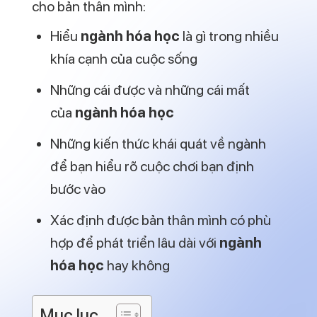
Y tế, dược phẩm, chăm sóc sức khỏe.
Công nghệ thực phẩm.
Vật liệu xây dựng.
Vật liệu công nghệ cao (vi mạch, màn
hình OLED, LED,…)
Nguyên liệu cho công nghiệp điện tử.
Nông nghiệp (phân bón, thuốc trừ sâu,
thuốc bảo vệ thực vật,…)
Sản xuất hàng tiêu dùng.
Năng lượng.
Mỹ phẩm, hóa dược.