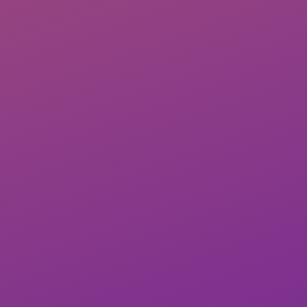
0
(
0
)
Mục tiêu của bài viết này là để bạn có góc
nhìn đa chiều về
ngành hóa học
,
Những cái được và những cái giá phải trả
để theo được
ngành hóa học
.
Bên cạnh đó bài viết cũng cung cấp thêm
cho bạn những kiến thức căn bản nhất để
bạn hiểu rõ cuộc chơi bạn định bước vào
sẽ có những gì
và gợi mở cho các bạn lựa chọn phù hợp
và khôn ngoan nhất.
Kết thúc bài viết này, các bạn sẽ trang bị