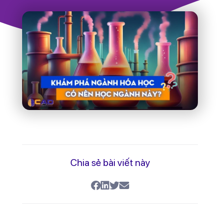
những kiến thức cơ sở của ngành và
chuyên ngành, hình thành và phát triển tư
duy nghiên cứu và làm việc độc lập, có khả
năng ứng dụng hoá học vào giải quyết các
bài toán thực tế trong các lĩnh vực khoa
học, công nghệ, kinh tế, xã hội.
Liệu Bạn Có Thật Sự Đam Mê
Với Ngành Hóa Học Không ?
Có thể bạn đang quan tâm và có hứng thú
với
ngành hóa học
.
Tuy nhiên,
ngành hóa học
có thật sự là
đam mê của bạn để theo lâu dài.
Hãy xem video này để hiểu đam mê thật