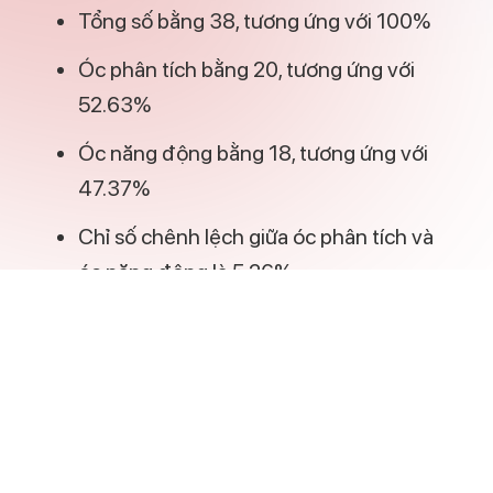
Tổng số bằng 38, tương ứng với 100%
Óc phân tích bằng 20, tương ứng với
52.63%
Óc năng động bằng 18, tương ứng với
47.37%
Chỉ số chênh lệch giữa óc phân tích và
óc năng động là 5.26%
Tổng kết
Và đó là toàn bộ về óc phân tích và óc
năng động, hy vọng bài viết cung cấp
thông tin đúng nhu cầu của bạn.