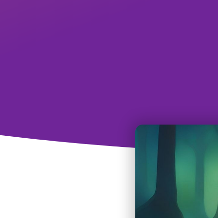
Chia sẻ bài viết này
0
(
0
)
Bạn cảm thấy mất p
Bạn vẫn đi làm nhưn
Bạn chán nản và khô
Rất có khả năng bạn
cảm thấy mông lung,
biết bắt đầu từ đâu.
Nội dung bài viết nà
Hiểu như thế nào