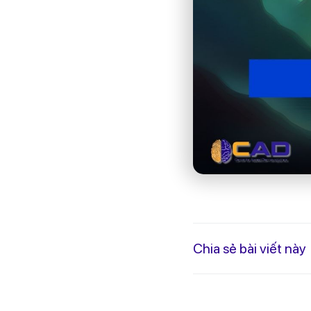
Tại sao bạn lại 
Những điều bạn 
Phương pháp giúp
Hãy đọc và tìm ra câ
Mục lục
Mất định hư
Mất định hướng sự n
Cảm giác buồn bã
nghiệp.