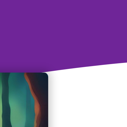
iều này khiến bạn
ang này nhưng không