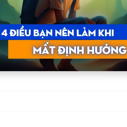
mất định hướng?
nên làm khi mất định hướng trong công việc?
 bạn thoát ra khỏi trạng thái mất định hướng này?
u trả lời cho chính mình, bạn nhé!
ớng sự nghiệp là gì?
ghiệp là trạng thái cảm xúc tiêu cực khiến bạn:
, lo lắng hoặc tức giận thường xuyên khi ai đó nhắc v