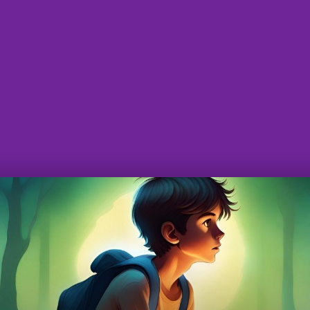
hương hướng trong cuộc sống.
g lại không cảm thấy niềm vui.
ng có động lực để phát triển bản thân.
 đang rơi vào trạng thái mất định hướng sự nghiệp. Đ
 mơ hồ về tương lai. Bạn muốn thoát ra khỏi tình tr
y sẽ giúp bạn:
 là mất định hướng sự nghiệp?