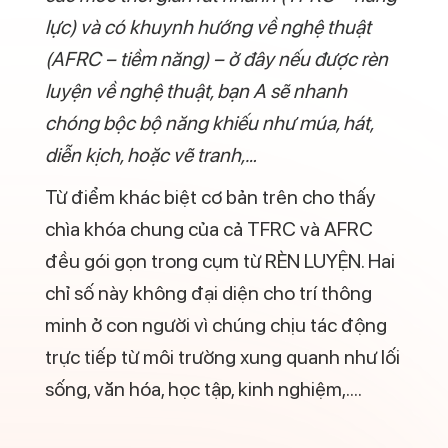
Sự khác nhau giữa chỉ số TFRC & AFRC
Ý nghĩa kết quả chỉ số TFRC
Như đã phân tích ở trên, chỉ số TFRC cho
biết khả năng hấp thu thông tin của bộ
não được phản ánh qua thang đo như sau:
TFRC < 65:
Tthể hiện mức độ hấp thu
thông tin đơn giản, sẽ gặp khó khăn khi
phải suy nghĩ nhiều thứ cùng một lúc.