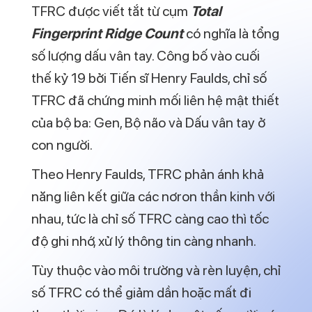
Vậy nên xét trên phương diện học tập, chỉ
số TFRC có thể hiểu là khả năng nhận
thức, lĩnh hội kiến thức bẩm sinh ở con
người.