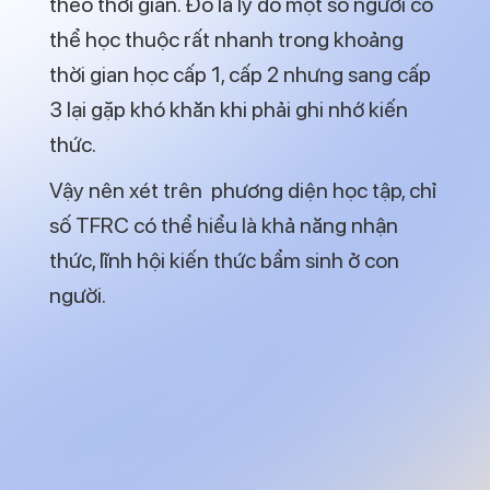
Chỉ số TFRC là gì?
Điểm khác biệt giữa chỉ số
TFRC và AFRC
TFRC là tổng số lượng vân trên 10 đầu
ngón tay đại diện cho mật độ tế bào thần
kinh (nơron) của con người. Kể từ khi sinh
ra đến lúc trưởng thành, mỗi người có
khoảng 86-100 tỷ nơron thần kinh, chúng
liên kết với nhau tạo thành một mạng lưới
phức tạp có chức năng tiếp nhận và dẫn
truyền thông tin.
Vì vậy nơron liên kết càng nhiều (chỉ số