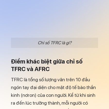
TFRC cao) thì thông tin được xử lý càng
nhanh; từ đó chúng ta nắm bắt vấn đề, ghi
nhớ càng tốt.
Mặt khác AFRC
– All
Fingerprint Ridge
Count
là chỉ số phản ánh năng lực hoạt
động thiên bẩm của bộ não hay được hiểu
như tiềm năng của một người. Lấy ví dụ để
bạn hiểu rõ hơn về AFRC:
Bạn A ghi nhớ
các mốc thời gian rất nhanh (TFRC – năng
lực) và có khuynh hướng về nghệ thuật
(AFRC – tiềm năng) – ở đây nếu được rèn
luyện về nghệ thuật, bạn A sẽ nhanh
chóng bộc bộ năng khiếu như múa, hát,
diễn kịch, hoặc vẽ tranh,…