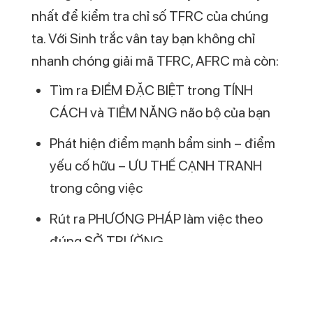
Mối liện hệ giữa chỉ số TFRC & sinh trắc vân
tay
Một điều quan trọng khi nói về TFRC hay