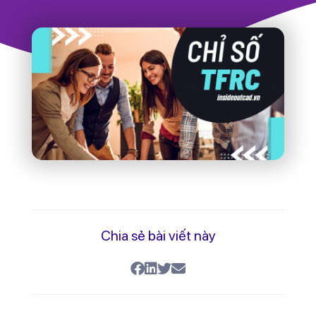
Vậy cùng là “thẻ nhớ”, tại sao có người “lưu
trữ” cực nhanh, có người lại kém? Bí mật
nằm ngay trên chính bản thân chúng ta
với từ khóa TFRC. Ngay bây giờ hãy cùng
CAD tìm hiểu nhé!
Mục lục
Chỉ số TFRC là gì?
TFRC được viết tắt từ cụm
Total
Fingerprint Ridge Count
có nghĩa là tổng
số lượng dấu vân tay. Công bố vào cuối
thế kỷ 19 bởi Tiến sĩ Henry Faulds, chỉ số
TFRC đã chứng minh mối liên hệ mật thiết