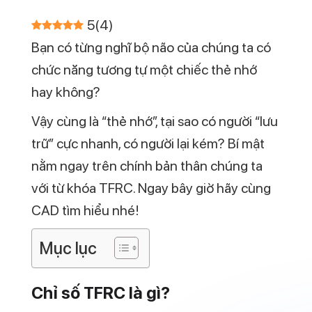
của bộ ba: Gen, Bộ não và Dấu vân tay ở
con người.
Theo Henry Faulds, TFRC phản ánh khả
năng liên kết giữa các nơron thần kinh với
nhau, tức là chỉ số TFRC càng cao thì tốc
độ ghi nhớ, xử lý thông tin càng nhanh.
Tùy thuộc vào môi trường và rèn luyện, chỉ
số TFRC có thể giảm dần hoặc mất đi
theo thời gian. Đó là lý do một số người có
thể học thuộc rất nhanh trong khoảng
thời gian học cấp 1, cấp 2 nhưng sang cấp
3 lại gặp khó khăn khi phải ghi nhớ kiến
thức.