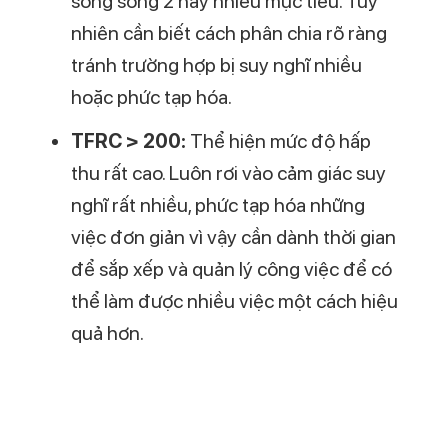
Chỉ số TFRC
Mối liên hệ giữa chỉ số TFRC và
Sinh trắc vân tay
Cùng liên quan đến dấu vân tay và bộ não
con người, Sinh trắc vân tay là cách duy
nhất để kiểm tra chỉ số TFRC của chúng
ta. Với Sinh trắc vân tay bạn không chỉ
nhanh chóng giải mã TFRC, AFRC mà còn:
Tìm ra ĐIỂM ĐẶC BIỆT trong TÍNH