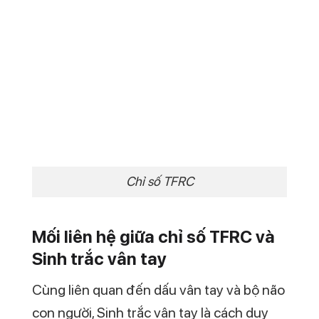
CÁCH và TIỀM NĂNG não bộ của bạn
Phát hiện điểm mạnh bẩm sinh – điểm
yếu cố hữu – ƯU THẾ CẠNH TRANH
trong công việc
Rút ra PHƯƠNG PHÁP làm việc theo
đúng SỞ TRƯỜNG
Thông hiểu các chỉ số trí thông minh
bạn đang sở hữu
Nhắm được CÔNG VIỆC PHÙ HỢP
NHẤT VỚI BẠN theo đúng năng lực
Để được tư vấn kỹ hơn về phương pháp
này, bạn vui lòng truy cập TẠI ĐÂY.