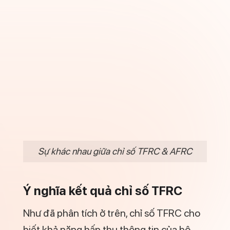
Nhờ vậy lại có khả năng tập trung và
hành động nhanh nếu mọi thứ rõ ràng.
70 < TFRC < 119:
Thể hiện mức độ
hấp thu trung bình. Vừa có thể tập
trung 1 việc cũ, vừa có thể suy nghĩ và
tìm hiểu thêm 1 việc mới.
120 < TFRC < 200:
Thể hiện mức độ
hấp thu cao. Có thể cùng một lúc chạy
song song 2 hay nhiều mục tiêu. Tuy
nhiên cần biết cách phân chia rõ ràng
tránh trường hợp bị suy nghĩ nhiều
hoặc phức tạp hóa.
TFRC > 200:
Thể hiện mức độ hấp