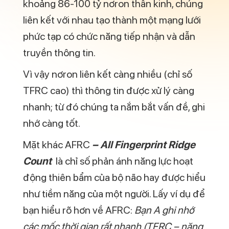
Từ điểm khác biệt cơ bản trên cho thấy
chìa khóa chung của cả TFRC và AFRC
đều gói gọn trong cụm từ RÈN LUYỆN. Hai
chỉ số này không đại diện cho trí thông
minh ở con người vì chúng chịu tác động
trực tiếp từ môi trường xung quanh như lối
sống, văn hóa, học tập, kinh nghiệm,….