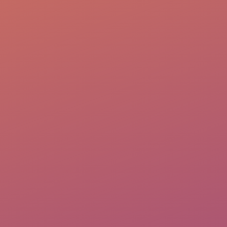
CHỈ SỐ TFRC CÓ ĐẠI DIỆN CHO TRÍ
THÔNG MINH HAY KHÔNG?