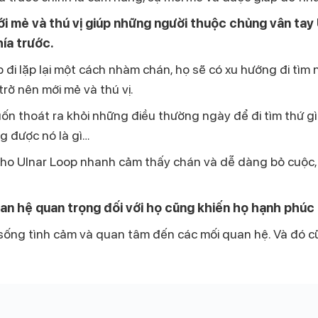
i mẻ và thú vị giúp những người thuộc chủng vân tay
ía trước.
p đi lặp lại một cách nhàm chán
, họ sẽ có xu hướng
đi tìm
rở nên mới mẻ và thú vị.
ốn thoát ra khỏi những điều thường ngày để đi tìm thứ gì
g được nó là gì…
 cho Ulnar Loop
nhanh cảm thấy chán và dễ dàng bỏ cuộc, k
uan hệ quan trọng đối với họ cũng khiến họ hạnh phúc
g sống tình cảm và quan tâm đến các mối quan hệ. Và đó c