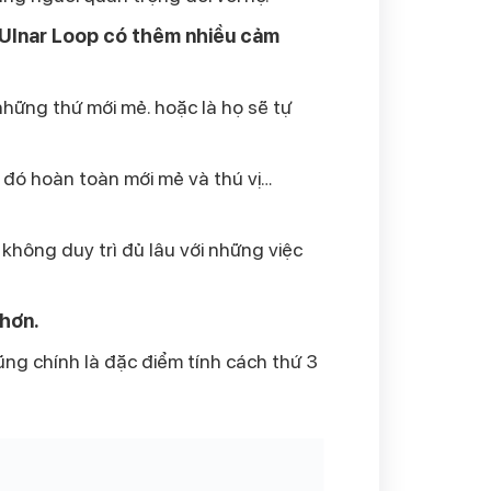
 Ulnar Loop có thêm nhiều cảm
 những thứ mới mẻ. h
oặc là họ sẽ tự
 đó hoàn toàn mới mẻ và thú vị…
hông duy trì đủ lâu với những việc
 hơn.
ũng chính là đặc điểm tính cách thứ 3