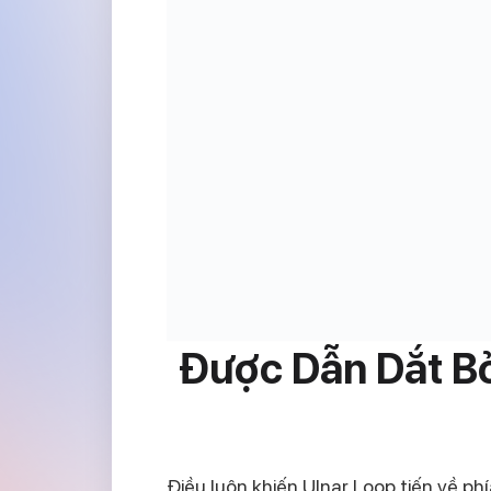
Được Dẫn Dắt B
Điều luôn khiến Ulnar Loop tiến về ph