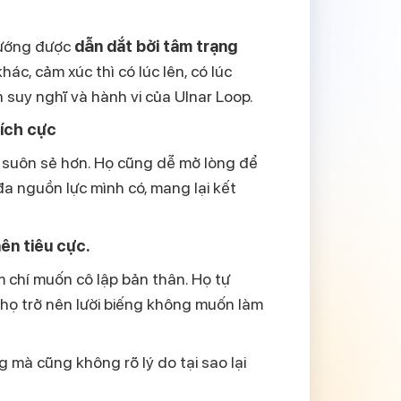
hướng được
dẫn dắt bởi tâm trạng
khác,
cảm xúc thì có lúc lên, có lúc
ến suy nghĩ và hành vi của Ulnar Loop.
tích cực
c suôn sẻ hơn. Họ cũng dễ mở lòng để
 đa nguồn lực mình có, mang lại kết
nên tiêu cực.
 chí muốn cô lập bản thân. Họ tự
 họ trở nên lười biếng không muốn làm
g mà cũng không rõ lý do tại sao lại