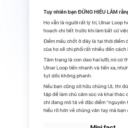
Tuy nhiên bạn ĐỪNG HIỂU LẦM rằng 
Họ vẫn là người rất lý trí, Ulnar Loop 
hoạch chi tiết trước khi làm bất cứ việc
Điểm mấu chốt ở đây là
tại thời điểm
của họ sẽ chi phối rất nhiều đến cách 
Tâm trạng là con dao hai lưỡi, nó có
Ulnar Loop tiến nhanh và tiến xa, như
tụt dốc không phanh.
Nếu bạn cũng sở hữu chủng UL thì đừn
tập để làm chủ cảm xúc và khai thác 
chỉ đang mô tả về đặc điểm “nguyên 
hiểu rõ hơn về chủng vân tay mà bạn
Mini fact