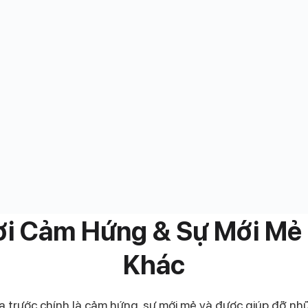
ởi Cảm Hứng & Sự Mới Mẻ 
Khác
ía trước chính là cảm hứng, sự mới mẻ và được giúp đỡ nh