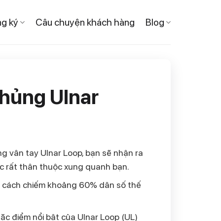
g ký
Câu chuyện khách hàng
Blog
chủng
Ulnar
g vân tay Ulnar Loop, bạn sẽ nhận ra
ặc rất thân thuộc xung quanh bạn.
ính cách chiếm khoảng 60% dân số thế
ặc điểm nổi bật của Ulnar Loop (UL)